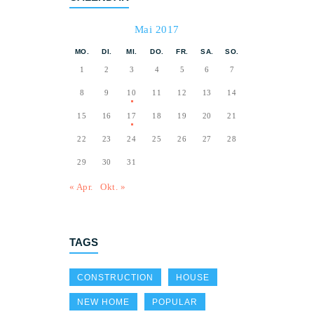
Mai 2017
MO.
DI.
MI.
DO.
FR.
SA.
SO.
1
2
3
4
5
6
7
8
9
10
11
12
13
14
15
16
17
18
19
20
21
22
23
24
25
26
27
28
29
30
31
« Apr.
Okt. »
TAGS
CONSTRUCTION
HOUSE
NEW HOME
POPULAR