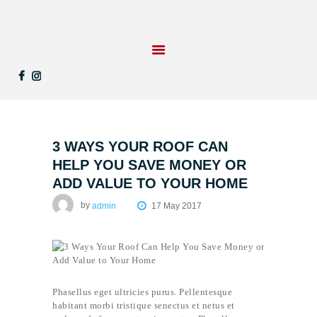
STARTSEITE
LEISTUNGEN
REFERENZEN
3 WAYS YOUR ROOF CAN
KONTAKT
HELP YOU SAVE MONEY OR
UNTERNEHMEN
ADD VALUE TO YOUR HOME
by
admin
17 May 2017
Phasellus eget ultricies purus. Pellentesque
habitant morbi tristique senectus et netus et