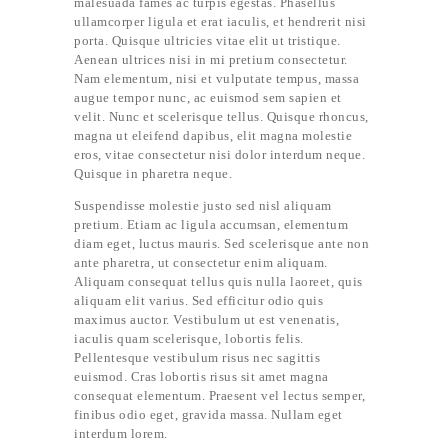
malesuada fames ac turpis egestas. Phasellus
ullamcorper ligula et erat iaculis, et hendrerit nisi
porta. Quisque ultricies vitae elit ut tristique.
Aenean ultrices nisi in mi pretium consectetur.
Nam elementum, nisi et vulputate tempus, massa
augue tempor nunc, ac euismod sem sapien et
velit. Nunc et scelerisque tellus. Quisque rhoncus,
magna ut eleifend dapibus, elit magna molestie
eros, vitae consectetur nisi dolor interdum neque.
Quisque in pharetra neque.
Suspendisse molestie justo sed nisl aliquam
pretium. Etiam ac ligula accumsan, elementum
diam eget, luctus mauris. Sed scelerisque ante non
ante pharetra, ut consectetur enim aliquam.
Aliquam consequat tellus quis nulla laoreet, quis
aliquam elit varius. Sed efficitur odio quis
maximus auctor. Vestibulum ut est venenatis,
iaculis quam scelerisque, lobortis felis.
Pellentesque vestibulum risus nec sagittis
euismod. Cras lobortis risus sit amet magna
consequat elementum. Praesent vel lectus semper,
finibus odio eget, gravida massa. Nullam eget
interdum lorem.