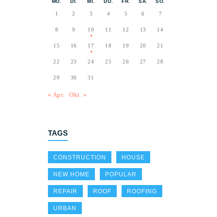
MO.
DI.
MI.
DO.
FR.
SA.
SO.
1
2
3
4
5
6
7
8
9
10
11
12
13
14
15
16
17
18
19
20
21
22
23
24
25
26
27
28
29
30
31
« Apr.
Okt. »
TAGS
CONSTRUCTION
HOUSE
NEW HOME
POPULAR
REPAIR
ROOF
ROOFING
URBAN