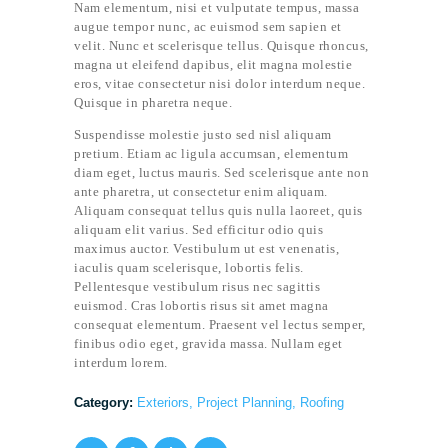
Nam elementum, nisi et vulputate tempus, massa
augue tempor nunc, ac euismod sem sapien et
velit. Nunc et scelerisque tellus. Quisque rhoncus,
magna ut eleifend dapibus, elit magna molestie
eros, vitae consectetur nisi dolor interdum neque.
Quisque in pharetra neque.
Suspendisse molestie justo sed nisl aliquam
pretium. Etiam ac ligula accumsan, elementum
diam eget, luctus mauris. Sed scelerisque ante non
ante pharetra, ut consectetur enim aliquam.
Aliquam consequat tellus quis nulla laoreet, quis
aliquam elit varius. Sed efficitur odio quis
maximus auctor. Vestibulum ut est venenatis,
iaculis quam scelerisque, lobortis felis.
Pellentesque vestibulum risus nec sagittis
euismod. Cras lobortis risus sit amet magna
consequat elementum. Praesent vel lectus semper,
finibus odio eget, gravida massa. Nullam eget
interdum lorem.
Category:
Exteriors
,
Project Planning
,
Roofing