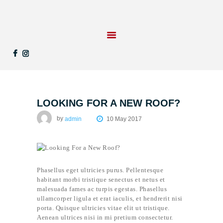
STARTSEITE
LEISTUNGEN
REFERENZEN
LOOKING FOR A NEW ROOF?
KONTAKT
UNTERNEHMEN
by
admin
10 May 2017
Phasellus eget ultricies purus. Pellentesque
habitant morbi tristique senectus et netus et
malesuada fames ac turpis egestas. Phasellus
ullamcorper ligula et erat iaculis, et hendrerit nisi
porta. Quisque ultricies vitae elit ut tristique.
Aenean ultrices nisi in mi pretium consectetur.