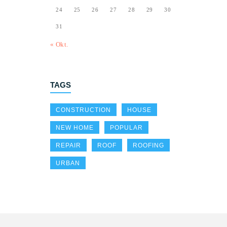
24
25
26
27
28
29
30
31
« Okt.
TAGS
CONSTRUCTION
HOUSE
NEW HOME
POPULAR
REPAIR
ROOF
ROOFING
URBAN